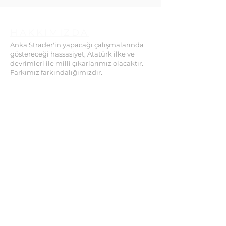
HAKKIMIZDA
Anka Strader'in yapacağı çalışmalarında
göstereceği hassasiyet, Atatürk ilke ve
devrimleri ile milli çıkarlarımız olacaktır.
Farkımız farkındalığımızdır.
Bilimin sonsuz ışığında buluşmak üzere...
İLETİŞİM
Büyükesat Mahallesi
Koza Sokak No: 47/4 06700
Çankaya / ANKARA
Tel:
312-424 1923
Faks:
312-424 1924
ankastrader1923@gmail.com
ankaenstitusu@gmail.com