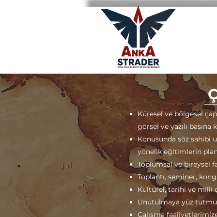
Küresel ve bölgesel çap
görsel ve yazılı basına k
Konusunda söz sahibi uz
yönelik eğitimlerin pla
Toplumsal ve bireysel fa
Toplantı, seminer, kong
Kültürel, tarihi ve mill
Unutulmaya yüz tutmuş 
Çalışma faaliyetlerimiz