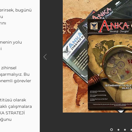
rirsek, bugünü
ru
ını
menin yolu
i
zihinsel
şarmalıyız. Bu
önemli görevler
titüsü olarak
klı çalışmalara
NKA STRATEJİ
luğunu