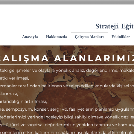
Strateji, Eğ
Anasayfa
Hakkımızda
Çalışma Alanları
Etkinlikler
ÇALIŞMA
ALANLARIMI
taki gelişmeler ve olaylara yönelik analiz, değerlendirme, makale
atkı verilmesi,
manlar tarafından belirlenen ve talep edilen konularda kişisel 
nlanması,
rkındalığın artırılması,
re, sempozyum, konser, sergi vb. faaliyetlerin planlanıp uygulan
i değerlerimizi yerinde inceleyip bilgi sahibi olmaya yönelik gezile
kültürel ve sanatsal değerlerimizin yeniden tanıtımı ve kamuo
e gençlerin etkin katılımının sağlanması alanlarında etkin olma