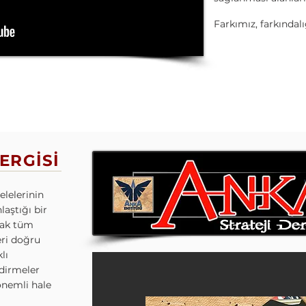
Farkımız, farkındal
ERGİSİ
lelerinin
laştığı bir
cak tüm
eri doğru
lı
dirmeler
önemli hale