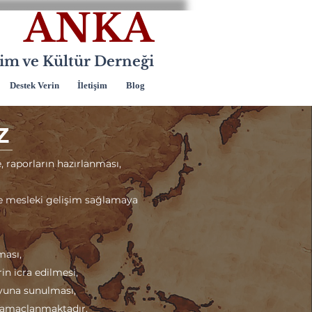
ANKA
itim ve Kültür Derneği
Destek Verin
İletişim
Blog
Z
, raporların hazırlanması,
ve mesleki gelişim sağlamaya
ması,
rin icra edilmesi,
yuna sunulması,
k amaçlanmaktadır.