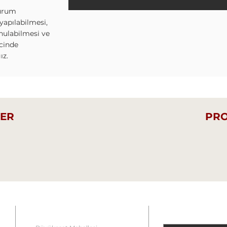
durum
 yapılabilmesi,
unulabilmesi ve
cinde
ğız.
LER
PRO
İLETİŞİM
ÜYEMİZ 