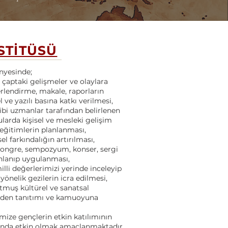
STİTÜSÜ
nyesinde;
 çaptaki gelişmeler ve olaylara
erlendirme, makale, raporların
 ve yazılı basına katkı verilmesi,
bi uzmanlar tarafından belirlenen
ularda kişisel ve mesleki gelişim
eğitimlerin planlanması,
l farkındalığın artırılması,
 kongre, sempozyum, konser, sergi
lanlanıp uygulanması,
milli değerlerimizi yerinde inceleyip
yönelik gezilerin icra edilmesi,
muş kültürel ve sanatsal
iden tanıtımı ve kamuoyuna
imize gençlerin etkin katılımının
ında etkin olmak amaçlanmaktadır.