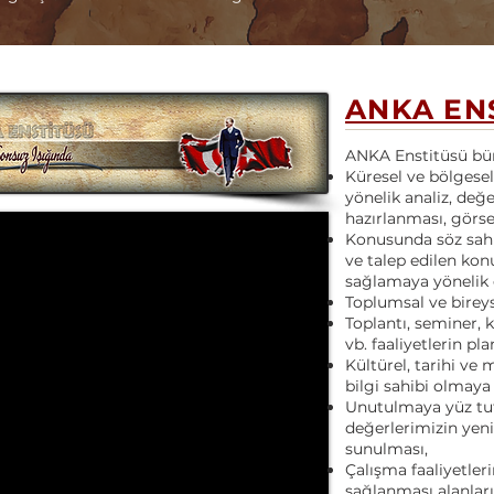
ANKA EN
ANKA Enstitüsü bü
Küresel ve bölgesel
yönelik analiz, değ
hazırlanması, görsel
Konusunda söz sahi
ve talep edilen kon
sağlamaya yönelik 
Toplumsal ve bireyse
Toplantı, seminer,
vb. faaliyetlerin p
Kültürel, tarihi ve 
bilgi sahibi olmaya 
Unutulmaya yüz tut
değerlerimizin yen
sunulması,
Çalışma faaliyetler
sağlanması alanlar