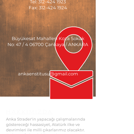
Tel:
312-424 1923
Fax: 312-424 1924
Büyükesat Mahallesi Koza Sokak
No: 47 / 4 06700 Çankaya / ANKARA
ankaenstitusu@gmail.com
HAKKIMIZDA
Anka Strader'in yapacağı çalışmalarında
göstereceği hassasiyet, Atatürk ilke ve
devrimleri ile milli çıkarlarımız olacaktır.