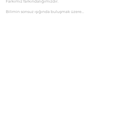
Farkımız farkındalığımızdır.
Bilimin sonsuz ışığında buluşmak üzere...
İLETİŞİM
Büyükesat Mahallesi
Koza Sokak No: 47/4 06700
Çankaya / ANKARA
Tel:
312-424 1923
Faks:
312-424 1924
ankastrader1923@gmail.com
ankaenstitusu@gmail.com
ÜYEMİZ OLUN