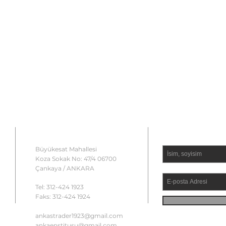
İLETİŞİM
ÜYEMİZ 
Büyükesat Mahallesi
Koza Sokak No: 47/4 06700
Çankaya / ANKARA
Tel: 312-424 1923
Faks: 312-424 1924
ankastrader1923@gmail.com
ankaenstitusu@gmail.com